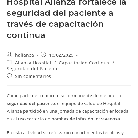
Hospital Alianza fortalece la
seguridad del paciente a
través de capacitación
continua
Autor
Publicación
halianza
10/02/2026
de
de
Categoría
Alianza Hospital
/
Capacitación Continua
/
la
la
de
Seguridad del Paciente
entrada:
entrada:
la
Comentarios
Sin comentarios
entrada:
de
la
entrada:
Como parte del compromiso permanente de mejorar la
seguridad del paciente
, el equipo de salud de Hospital
Alianza participó en una jornada de capacitación enfocada
en el uso correcto de
bombas de infusión intravenosa
.
En esta actividad se reforzaron conocimientos técnicos y