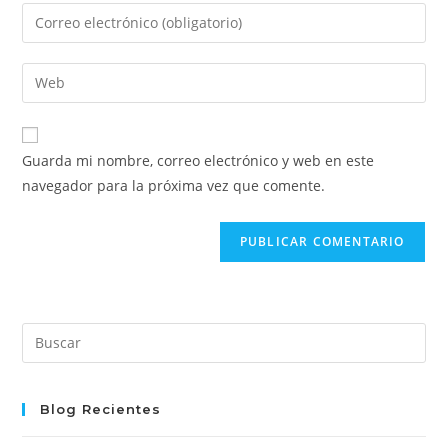
nombre
Introduce
o
tu
nombre
dirección
Introduce
de
de
la
usuario
correo
URL
para
electrónico
de
comentar
Guarda mi nombre, correo electrónico y web en este
para
tu
navegador para la próxima vez que comente.
comentar
web
(opcional)
Pre
Es
to
clo
Blog Recientes
the