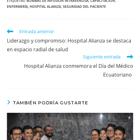
ETIQUETAS
:
BOMBAS DE INFUSIÓN INTRAVENOSA
,
CAPACITACIÓN
,
ENFERMERÍA
,
HOSPITAL ALIANZA
,
SEGURIDAD DEL PACIENTE
Leer
Entrada anterior
más
Liderazgo y compromiso: Hospital Alianza se destaca
artículos
en espacio radial de salud
Siguiente entrada
Hospital Alianza conmemora el Día del Médico
Ecuatoriano
TAMBIÉN PODRÍA GUSTARTE