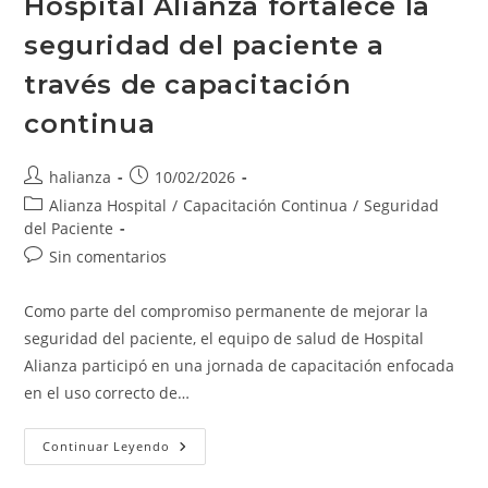
Hospital Alianza fortalece la
seguridad del paciente a
través de capacitación
continua
Autor
Publicación
halianza
10/02/2026
de
de
Categoría
Alianza Hospital
/
Capacitación Continua
/
Seguridad
la
la
de
del Paciente
entrada:
entrada:
la
Comentarios
Sin comentarios
entrada:
de
la
Como parte del compromiso permanente de mejorar la
entrada:
seguridad del paciente, el equipo de salud de Hospital
Alianza participó en una jornada de capacitación enfocada
en el uso correcto de…
Hospital
Continuar Leyendo
Alianza
Fortalece