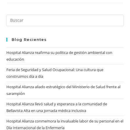
La
Seguridad
Del
Paciente
A
Pre
Través
Es
De
Capacitación
to
Continua
clo
Blog Recientes
the
Hospital Alianza reafirma su política de gestión ambiental con
sea
educación
pan
Feria de Seguridad y Salud Ocupacional: Una cultura que
construimos día a día
Hospital Alianza aliado estratégico del Ministerio de Salud frente al
sarampión
Hospital Alianza llevó salud y esperanza a la comunidad de
Bellavista Alta en una jornada médica inclusiva
Hospital Alianza conmemora la invaluable labor de su personal en el
Día Internacional de la Enfermería