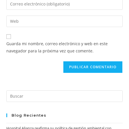
Introduce
o
tu
nombre
dirección
Introduce
de
de
la
usuario
correo
URL
para
electrónico
de
comentar
Guarda mi nombre, correo electrónico y web en este
para
tu
navegador para la próxima vez que comente.
comentar
web
(opcional)
Pre
Es
to
clo
Blog Recientes
the
Hospital Alianza reafirma su política de gestión ambiental con