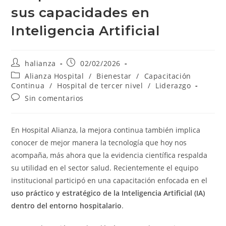
sus capacidades en
Inteligencia Artificial
Autor
Publicación
halianza
02/02/2026
de
de
Categoría
Alianza Hospital
/
Bienestar
/
Capacitación
la
la
de
Continua
/
Hospital de tercer nivel
/
Liderazgo
entrada:
entrada:
la
Comentarios
Sin comentarios
entrada:
de
la
entrada:
En Hospital Alianza, la mejora continua también implica
conocer de mejor manera la tecnología que hoy nos
acompaña, más ahora que la evidencia científica respalda
su utilidad en el sector salud. Recientemente el equipo
institucional participó en una capacitación enfocada en el
uso práctico y estratégico de la Inteligencia Artificial (IA)
dentro del entorno hospitalario
.