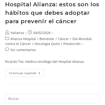
Hospital Alianza: estos son los
hábitos que debes adoptar
para prevenir el cáncer
Autor
Publicación
halianza
04/02/2026
de
de
Categoría
Alianza Hospital
/
Bienestar
/
Cáncer
/
Día Mundial
la
la
de
contra el Cáncer
/
Oncología Quito
/
Prevención
entrada:
entrada:
la
Comentarios
Sin comentarios
entrada:
de
la
Ricardo Tixi, médico oncólogo del Hospital Alianza.
entrada:
Hospital
Continuar Leyendo
Alianza:
Estos
Son
Los
Hábitos
Que
Debes
Pre
Adoptar
Es
Para