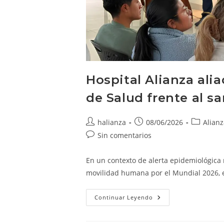
Hospital Alianza alia
de Salud frente al s
Autor
Publicación
Categoría
halianza
08/06/2026
Alianz
de
de
de
Comentarios
Sin comentarios
la
la
la
de
entrada:
entrada:
entrada:
la
En un contexto de alerta epidemiológica r
entrada:
movilidad humana por el Mundial 2026, e
Hospital
Continuar Leyendo
Alianza
Aliado
Estratégico