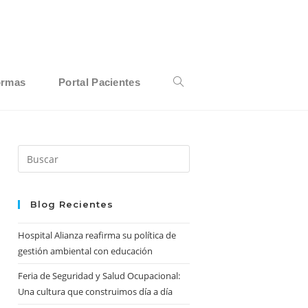
ormas
Portal Pacientes
Alternar
búsqueda
Press
Escape
to
de
close
Blog Recientes
the
Hospital Alianza reafirma su política de
search
la
gestión ambiental con educación
panel.
Feria de Seguridad y Salud Ocupacional:
Una cultura que construimos día a día
web